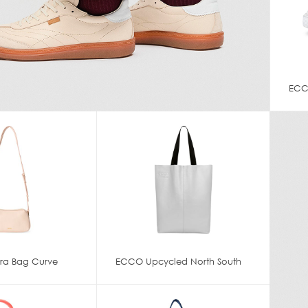
ECC
a Bag Curve
ECCO Upcycled North South