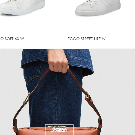
O SOFT 60 W
ECCO STREET LITE W
探索配飾