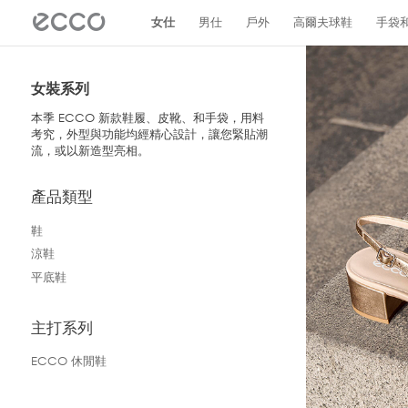
!
女仕
男仕
戶外
高爾夫球鞋
手袋
女裝系列
本季 ECCO 新款鞋履、皮靴、和手袋，用料
考究，外型與功能均經精心設計，讓您緊貼潮
流，或以新造型亮相。
產品類型
鞋
涼鞋
平底鞋
主打系列
ECCO 休閒鞋