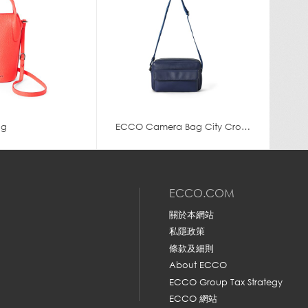
ag
ECCO Camera Bag City Crossbody
ECCO.COM
關於本網站
私隱政策
條款及細則
About ECCO
ECCO Group Tax Strategy
ECCO 網站