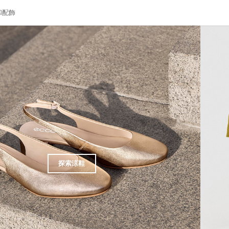
和配飾
探索涼鞋