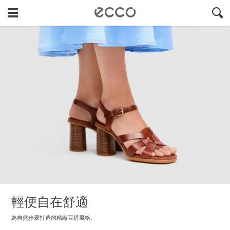
!
#
"
輕便自在舒適
為自然步履打造的精緻百搭風格。